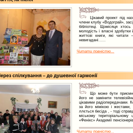
Цікавий проект під на
члени клубу «Водограй», засі
бібліотеці. Щомісяця хтось
молодість і власні здобутки 
життєві книги, які читати 
невигадані…...
Читати повністю...
ерез спілкування – до душевної гармонії
Що може бути приємн
його не замінити телевізійн
цікавими радіопередачами. К
за його мімікою і жестами,
ллється бесіда , - тоді спра
міському територіальному ц
«Фенікс» Академії пенсіонерів.
Читати повністю...