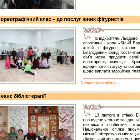
ореографічний клас – до послуг юних фігуристів
Із відкриттям Льодової
спортивна школа «Білий Бар
хокей і фігурне катання.
Благодійний фонд Костянтин
сім’я може придбати свої
воротарську амуніцію. Кр
юридичного статусу спортив
щодо виплати заробітної плати
Читати повністю...
еанс бібліотерапії
13 лютого в стінах Б
проведене чергове засідання 
викликало неабиякий інт
Національної спілки письме
міської літературно-мистецьк
Дідківський звеселив усіх при