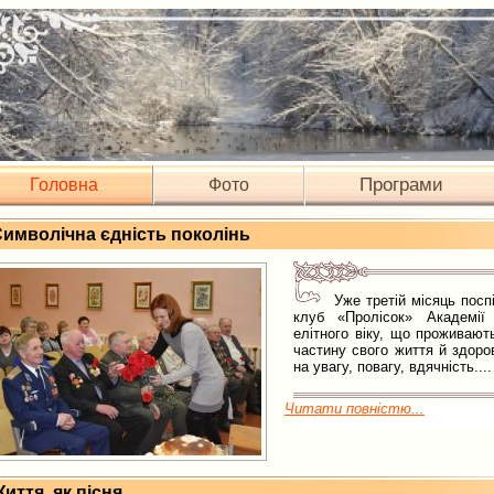
Програми
Головна
Фото
имволічна єдність поколінь
Уже третій місяць пос
клуб «Пролісок» Академії 
елітного віку, що проживают
частину свого життя й здоров
на увагу, повагу, вдячність....
Читати повністю...
иття, як пісня