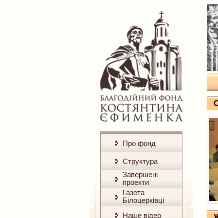
С
Про фонд
Структура
Завершені
проекти
Газета
Білоцерківці
Наше відео
Ж