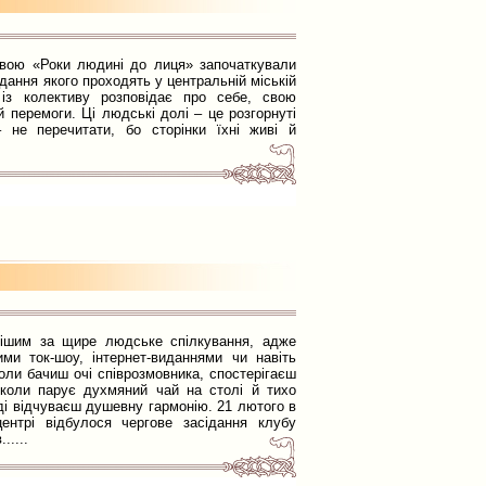
звою «Роки людині до лиця» започаткували
дання якого проходять у центральній міській
 із колективу розповідає про себе, свою
й перемоги. Ці людські долі – це розгорнуті
– не перечитати, бо сторінки їхні живі й
ішим за щире людське спілкування, адже
ими ток-шоу, інтернет-виданнями чи навіть
оли бачиш очі співрозмовника, спостерігаєш
 коли парує духмяний чай на столі й тихо
вді відчуваєш душевну гармонію. 21 лютого в
ентрі відбулося чергове засідання клубу
.....