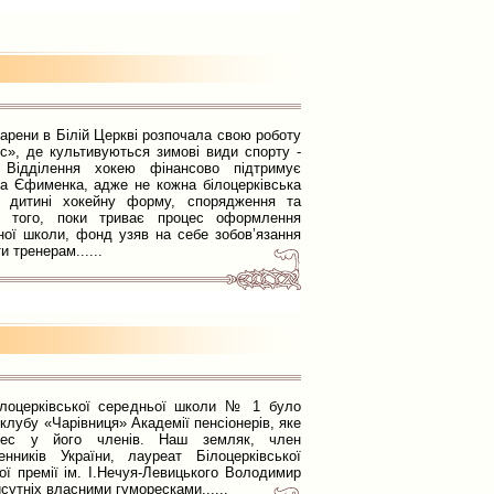
 арени в Білій Церкві розпочала свою роботу
с», де культивуються зимові види спорту -
 Відділення хокею фінансово підтримує
а Єфименка, адже не кожна білоцерківська
й дитині хокейну форму, спорядження та
ім того, поки триває процес оформлення
ної школи, фонд узяв на себе зобов’язання
 тренерам......
ілоцерківської середньої школи № 1 було
клубу «Чарівниця» Академії пенсіонерів, яке
ерес у його членів. Наш земляк, член
нників України, лауреат Білоцерківської
ої премії ім. І.Нечуя-Левицького Володимир
сутніх власними гуморесками......